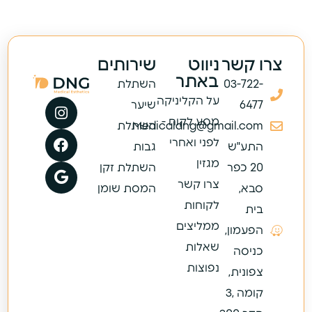
צרו קשר
ניווט
שירותים
באתר
03-722-
השתלת
על הקליניקה
6477
שיער
מסע לקוח -
Medicaldng@gmail.com
השתלת
לפני ואחרי
התע"ש
גבות
מגזין
20 כפר
השתלת זקן
צרו קשר
סבא,
המסת שומן
לקוחות
בית
ממליצים
הפעמון,
שאלות
כניסה
נפוצות
צפונית,
קומה ,3