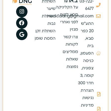
באתר
03-722-
השתלת
על הקליניקה
6477
שיער
מסע לקוח -
Medicaldng@gmail.com
השתלת
לפני ואחרי
התע"ש
גבות
מגזין
20 כפר
השתלת זקן
צרו קשר
סבא,
המסת שומן
לקוחות
בית
ממליצים
הפעמון,
שאלות
כניסה
נפוצות
צפונית,
קומה ,3
חדר 300
הצהרת
נגישות
מדיניות