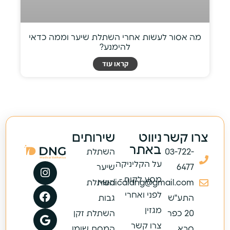
מה אסור לעשות אחרי השתלת שיער וממה כדאי
להימנע?
קראו עוד
צרו קשר
ניווט
שירותים
באתר
03-722-
השתלת
על הקליניקה
6477
שיער
מסע לקוח -
Medicaldng@gmail.com
השתלת
לפני ואחרי
התע"ש
גבות
מגזין
20 כפר
השתלת זקן
צרו קשר
סבא,
המסת שומן