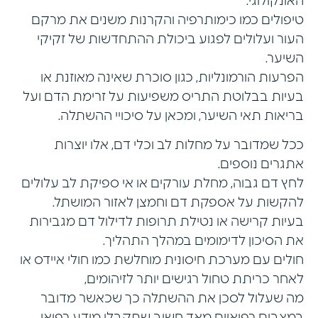
האונקולוגי.
טיפולים כמו כימותרפיה והקרנות משנים את מרקם
העור ועלולים לפגוע ביכולת ההתחדשות של זקיקי
השיער.
הפרעות הורמונליות, כגון סוכרת שאינה מאוזנת או
בעיות בבלוטת התריס משפיעות על זרימת הדם ועל
בריאות תאי השיער, ומכאן על סיכויי ההשתלה.
ככל שמדובר על מחלות לב וכלי דם, אלו יוצרות
אתגרים נוספים.
לחץ דם גבוה, מחלת עורקים או אי ספיקת לב עלולים
להקשות על אספקת דם וחמצן לאזור המושתל.
בעיות קרישה או נטילת תרופות לדילול דם מגבירות
את הסיכון לדימומים במהלך התהליך.
חולים עם מערכת חיסונית מוחלשת כמו חולי איידס או
לאחר כריתת טחול רגישים יותר לזיהומים,
מה שעלול לסכן את ההשתלה כך שכאשר מדובר
במצבים רפואיים מאד חשוב שתקבלו מידע רפואי