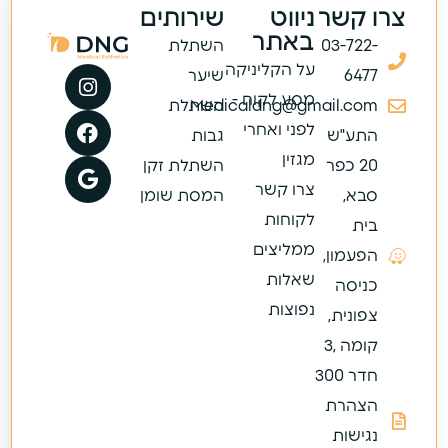
צרו קשר
ניווט
שירותים
באתר
03-722-
השתלת
על הקליניקה
6477
שיער
מסע לקוח -
Medicaldng@gmail.com
השתלת
לפני ואחרי
התע"ש
גבות
מגזין
20 כפר
השתלת זקן
צרו קשר
סבא,
המסת שומן
לקוחות
בית
ממליצים
הפעמון,
שאלות
כניסה
נפוצות
צפונית,
קומה ,3
חדר 300
הצהרת
נגישות