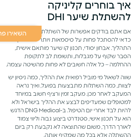
איך בוחרים קליניקה
להשתלת שיער DHI
אם אתם בודקים אפשרות של השתלת שיער DHI,
השאירו פר
כדאי להסתכל פחות על סיסמאות ויותר על עומק
התהליך. אבחון יסודי, תכנון קו שיער מותאם אישית,
הסבר שקוף על מגבלות, ותשומת לב לתקופת
ההחלמה – כל אלה חשובים לא פחות מהשיטה עצמה.
שווה לשאול מי מוביל רפואית את ההליך, כמה ניסיון יש
לצוות, כמה השתלות מתבצעות בפועל, ואיך נראה
המעקב לאחר מכן. מעקב זמין ורציף חשוב במיוחד
למטופלים שמעדיפים לבצע את ההליך בישראל ולא
להיות לבד אחרי יום הטיפול. ב-DNG Medical הדגש
הוא על תכנון אישי, סטנדרט ביצוע גבוה וליווי צמוד
לאורך הדרך, משום שהתוצאה לא נקבעת רק ביום
ההשתלה אלא בכל מה שמקיף אותה.