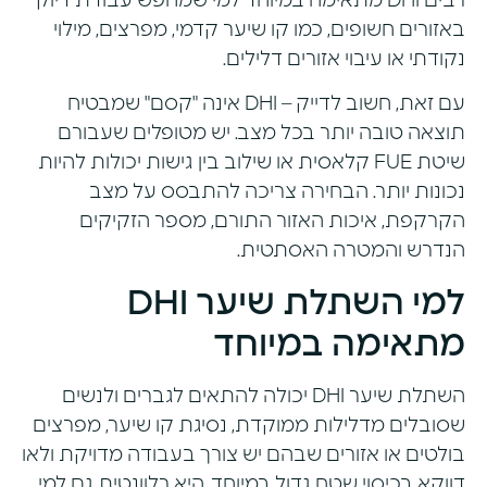
רבים DHI מתאימה במיוחד למי שמחפש עבודת דיוק
באזורים חשופים, כמו קו שיער קדמי, מפרצים, מילוי
נקודתי או עיבוי אזורים דלילים.
עם זאת, חשוב לדייק – DHI אינה "קסם" שמבטיח
תוצאה טובה יותר בכל מצב. יש מטופלים שעבורם
שיטת FUE קלאסית
או שילוב בין גישות יכולות להיות
נכונות יותר. הבחירה צריכה להתבסס על מצב
הקרקפת, איכות האזור התורם, מספר הזקיקים
הנדרש והמטרה האסתטית.
למי השתלת שיער DHI
מתאימה במיוחד
השתלת שיער DHI יכולה להתאים לגברים ולנשים
שסובלים מדלילות ממוקדת, נסיגת קו שיער, מפרצים
בולטים או אזורים שבהם יש צורך בעבודה מדויקת ולאו
דווקא בכיסוי שטח גדול במיוחד. היא רלוונטית גם למי