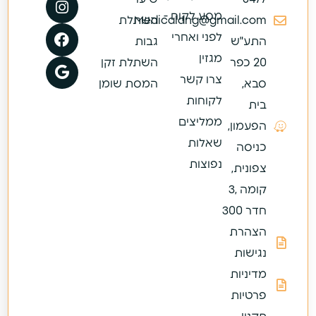
מסע לקוח -
Medicaldng@gmail.com
השתלת
לפני ואחרי
התע"ש
גבות
מגזין
20 כפר
השתלת זקן
צרו קשר
סבא,
המסת שומן
לקוחות
בית
ממליצים
הפעמון,
שאלות
כניסה
נפוצות
צפונית,
קומה ,3
חדר 300
הצהרת
נגישות
מדיניות
פרטיות