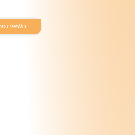
השאירו פר