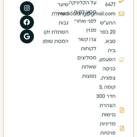
על הקליניקה
6477
שיער
מסע לקוח -
Medicaldng@gmail.com
השתלת
לפני ואחרי
התע"ש
גבות
מגזין
20 כפר
השתלת זקן
צרו קשר
סבא,
המסת שומן
לקוחות
בית
ממליצים
הפעמון,
שאלות
כניסה
נפוצות
צפונית,
קומה ,3
חדר 300
הצהרת
נגישות
מדיניות
פרטיות