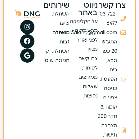
צרו קשר
ניווט
שירותים
באתר
03-722-
השתלת
על הקליניקה
6477
שיער
מסע לקוח -
Medicaldng@gmail.com
השתלת
לפני ואחרי
התע"ש
גבות
מגזין
20 כפר
השתלת זקן
צרו קשר
סבא,
המסת שומן
לקוחות
בית
ממליצים
הפעמון,
שאלות
כניסה
נפוצות
צפונית,
קומה ,3
חדר 300
הצהרת
נגישות