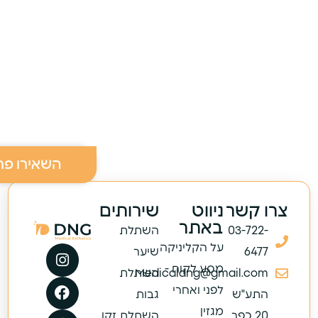
השאירו פר
צרו קשר
ניווט
שירותים
באתר
03-722-
השתלת
על הקליניקה
6477
שיער
מסע לקוח -
Medicaldng@gmail.com
השתלת
לפני ואחרי
התע"ש
גבות
מגזין
20 כפר
השתלת זקן