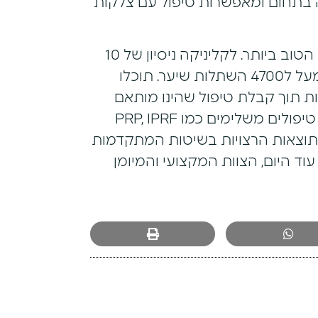
, אשר חוללו מהפכה בתחום ומאפשרות טיפול עם צלקות
בקליניקה המקצועית של DNG תמצאו את הטיפול הטוב ביותר. לקליניקה ניסיון של 10
שנים וצוות מיומן של רופאים וטכנאיות אשר ביצעו מעל ל4700 השתלות שיער. תוכלו
ות תוך קבלת טיפול שהינו מותאם
אישית עם אחריות מלאה ובמחירים תחרותיים לצד טיפולים משלימים כמו PRP, IPRF
תוצאות הרצויות בשיטות המתקדמות
וד היום, הצוות המקצועי והמיומן