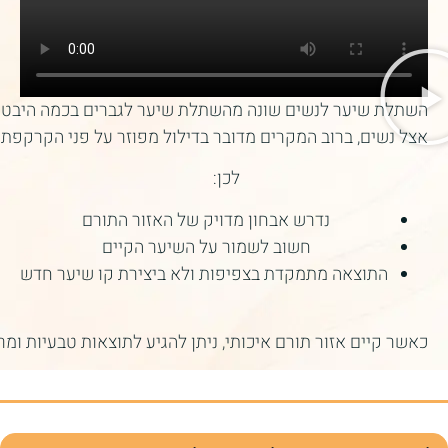
השתלת
שיער
לנשים
שונה
מהשתלת
שיער
לגברים
בכמה
היבטי
אצל
נשים
,
ברוב
המקרים
מדובר
בדילול
מפוזר
על
פני
הקרקפת
לכן
:
נדרש
אבחון
מדויק
של
האזור
התורם
חשוב
לשמור
על
השיער
הקיים
התוצאה
מתמקדת
בצפיפות
ולא
ביצירת
קו
שיער
חדש
כאשר
קיים
אזור
תורם
איכותי
,
ניתן
להגיע
לתוצאות
טבעיות
ומר