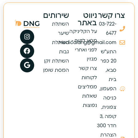
צרו קשר
ניווט
שירותים
באתר
03-722-
השתלת
על הקליניקה
6477
שיער
מסע לקוח -
Medicaldng@gmail.com
השתלת
לפני ואחרי
התע"ש
גבות
מגזין
20 כפר
השתלת זקן
צרו קשר
סבא,
המסת שומן
לקוחות
בית
ממליצים
הפעמון,
שאלות
כניסה
נפוצות
צפונית,
קומה ,3
חדר 300
הצהרת