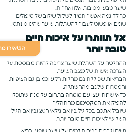
ולא פולשנית עבור אנשים שלא יכולים לקבל השתלת
שיער טבעי מסיבות אלו ואחרות.
כך לדוגמה אפשר תמיד לשקול שילוב של טיפולים
שונים או פשוט לעבור להשתלות שיער שהינו סינתטי.
אל תוותרו על איכות חיים
טובה יותר
השאירו פר
ההחלטה על השתלת שיער צריכה להיות מבוססת על
הערכה אישית של מצב השיער.
הבריאות שכוללת גם מחלות רקע וכמובן גם הציפיות
והמטרות שלכם מההשתלה.
כדאי שתתייעצו עם מומחה בתחום על מנת שתוכלו
להפיק את המקסימום מהתהליך
שיוביל אתכם בכל גיל בין אם גילאי ה20 ובין אם הגיל
השלישי לאיכות חיים טובה יותר.
נשים וגברים רבים חולמים על שיער שופע ובריא