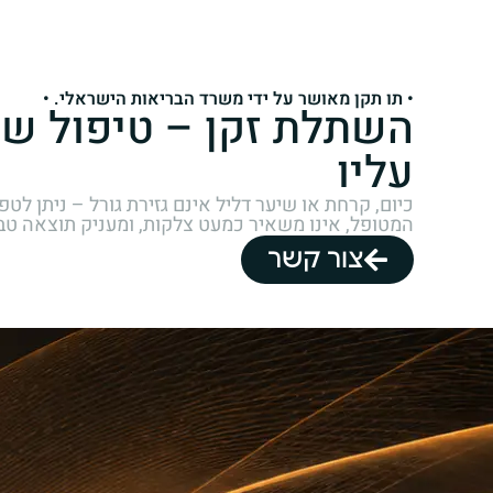
• תו תקן מאושר על ידי משרד הבריאות הישראלי. •
השתלת זקן – טיפול ש
עליו
כיום, קרחת או שיער דליל אינם גזירת גורל – ניתן
המטופל, אינו משאיר כמעט צלקות, ומעניק תוצאה טב
צור קשר