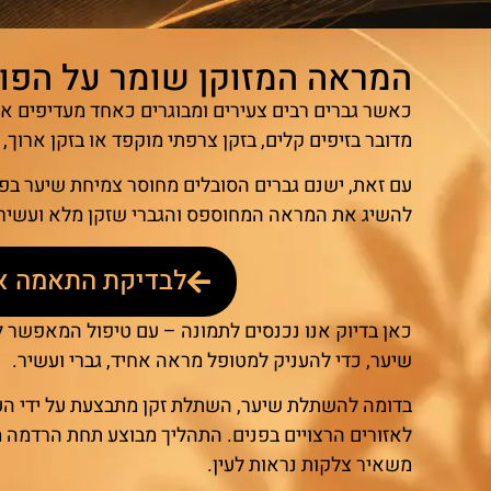
המראה המזוקן שומר על הפופ
כאשר גברים רבים צעירים ומבוגרים כאחד מעדיפים או
מדובר בזיפים קלים, בזקן צרפתי מוקפד או בזקן ארוך,
עם זאת, ישנם גברים הסובלים מחוסר צמיחת שיער בפנ
להשיג את המראה המחוספס והגברי שזקן מלא ועשיר 
לבדיקת התאמה א
כאן בדיוק אנו נכנסים לתמונה – עם טיפול המאפשר 
שיער, כדי להעניק למטופל מראה אחיד, גברי ועשיר.
בדומה להשתלת שיער, השתלת זקן מתבצעת על ידי הע
לאזורים הרצויים בפנים. התהליך מבוצע תחת הרדמה מק
משאיר צלקות נראות לעין.