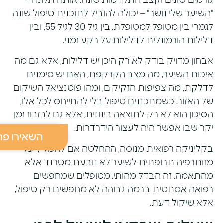
גורמים שונים וקצב התקדמות שונה. אותה תלונה –
"השיער שלי נושר" – יכולה להוביל לתוכנית טיפול שונה
לגמרי בין מטופל למטופלת, בין גיל 30 לגיל 55, ובין
דלילות הורמונלית לדלילות על רקע זמני.
אבחון מדויק בודק לא רק היכן יש דלילות, אלא גם מה
איכות השיער, מה מצב הקרקפת, האם יש סימנים
לדלקת, מה צפיפות הזקיקים, ומהו פוטנציאל השיקום
של האזור. כשמתכננים טיפול בלי להתייחס לכל אלו,
הסיכון הוא לא רק לתוצאה בינונית, אלא גם לבזבוז זמן
יקר שבו אפשר היה לעצור הידרדרות.
השאירו פר
בקליניקה רפואית מנוסה, ההחלטה אם להמליץ על
מזותרפיה תרופתית לשיער לא נובעת מטרנד אלא
מהתאמה. זה הבדל מהותי. מטופלים שמחפשים
רפואה אסתטית ברמה גבוהה לא מחפשים רק טיפול,
אלא שיקול דעת.