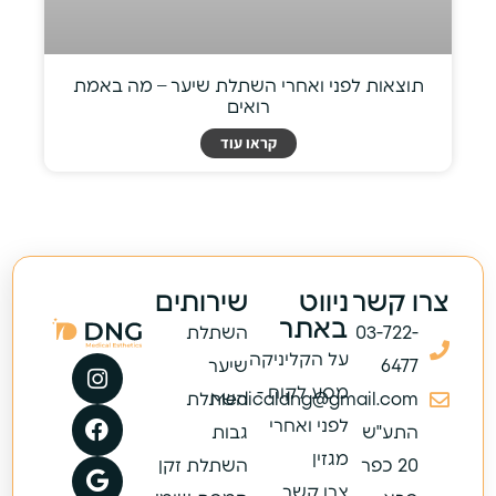
תוצאות לפני ואחרי השתלת שיער – מה באמת
רואים
קראו עוד
צרו קשר
ניווט
שירותים
באתר
03-722-
השתלת
על הקליניקה
6477
שיער
מסע לקוח -
Medicaldng@gmail.com
השתלת
לפני ואחרי
התע"ש
גבות
מגזין
20 כפר
השתלת זקן
צרו קשר