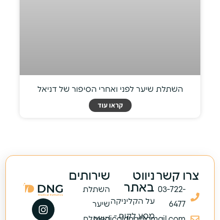
השתלת שיער לפני ואחרי הסיפור של דניאל
קראו עוד
צרו קשר
ניווט
שירותים
באתר
03-722-
השתלת
על הקליניקה
6477
שיער
מסע לקוח -
Medicaldng@gmail.com
השתלת