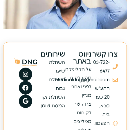
צרו קשר
ניווט
שירותים
באתר
03-722-
השתלת
על הקליניקה
6477
שיער
מסע לקוח -
Medicaldng@gmail.com
השתלת
לפני ואחרי
התע"ש
גבות
מגזין
20 כפר
השתלת זקן
צרו קשר
סבא,
המסת שומן
לקוחות
בית
ממליצים
הפעמון,