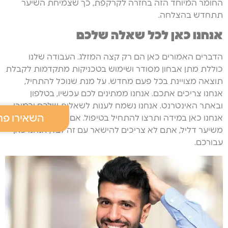
החומר המיוחד הזה בחזרה לקרקפת, כך שצמיחת השיער
תתחדש בהצלחה.
אנחנו כאן לכל שאלה שלכם
הדברים האמורים כאן הם רק קצה המזלג. העבודה שלנו
כוללת מתן אבחון מסודר ושימוש בטכניקות מתקדמות לקבלת
תוצאה מצויינת בכל פעם מחדש. על מנת שנוכל להתחיל,
אנחנו צריכים אתכם. אנחנו ממתינים לכם עכשיו, בטלפון
ובאתר האינטרנט. אנחנו נשמח לענות לשאלות שלכם וכמובן,
השאירו פר
אנחנו כאן במידה ותרצו להתחיל בטיפול. אם אתם סובלים
משיער דליל, אתם לא צריכים להישאר עם זה לבד, אנחנו כאן
עבורכם.