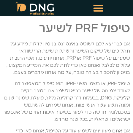
טיפולי שימור שיער
טיפולי מזותרפיה תרופתית
טיפול PRF לשיער
אם כבר יצא לכם לשוטט באינטרנט בניסיון לדלות מידע על
תהליכים של שיקום השיער והשתלות שיער, הרי שוודאי
שמעתם על טיפול PRF או PRP. אנחנו יודעים, ראשי התיבות
עלולים לבלבל ואנחנו כאן כדי לתת לכם את המידע המקצועי,
בניסיון להסביר בצורה טובה, על מה אנחנו מדברים בעצם.
טיפול PRF, או בשמו השני IPRF, הוא טיפול המאפשר לנו
לעודד צמיחה של שיער בריא ולשמר את המצב הקיים.
קליניקת DNG, בבעלות ד"ר קרולינה נליגר, פועלת שמונה שנים
ומונה תשע עשר אנשי צוות. אנחנו שמחים להשתמש
בטכנולוגיה חדשה כדי לעזור בשיפור איכות החיים של אינספור
ישראלים וישראליות, בכל שנה מחדש.
אם אתם מעוניינים לשמוע עוד על הטיפול, אנחנו כאן כדי