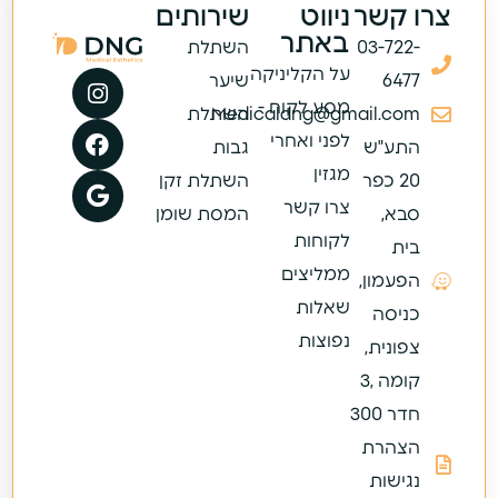
צרו קשר
ניווט
שירותים
באתר
03-722-
השתלת
על הקליניקה
6477
שיער
מסע לקוח -
Medicaldng@gmail.com
השתלת
לפני ואחרי
התע"ש
גבות
מגזין
20 כפר
השתלת זקן
צרו קשר
סבא,
המסת שומן
לקוחות
בית
ממליצים
הפעמון,
שאלות
כניסה
נפוצות
צפונית,
קומה ,3
חדר 300
הצהרת
נגישות